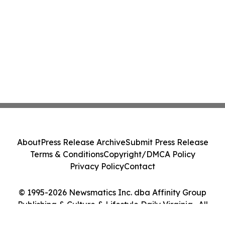
About
Press Release Archive
Submit Press Release
Terms & Conditions
Copyright/DMCA Policy
Privacy Policy
Contact
© 1995-2026 Newsmatics Inc. dba Affinity Group
Publishing & Culture & Lifestyle Daily Virginia . All
Rights Reserved.