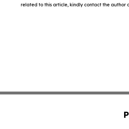
related to this article, kindly contact the author
P