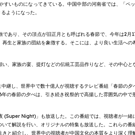
やすいものになってきている。中国中部の河南省では、「ペッ
きるようになった。
旅であり、その頂点が旧正月とも呼ばれる春節で、今年は2月1
、再生と家族の団結を象徴する。そこには、より良い生活への
願い、家族の宴、提灯などの伝統工芸品作りなど、その中心と
) が生中継し、世界中で数十億人が視聴するテレビ番組「春節の夕べ (Sp
26年の春節の夕べは、引き続き祝祭的で高揚した雰囲気の中
 (Super Night)」も放送した。この番組では、視聴者
について解説を行い、オリジナルの特集も放送した。これらの番
生きと紹介し、世界中の視聴者が中国文化の本質をより深く理