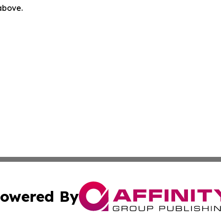
 above.
owered By