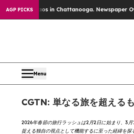
pse
Chaos in Chattanooga. Newspaper Owner Calls
AGP PICKS
Menu
CGTN: 単なる旅を超え
2026年春節の旅行ラッシュは2月2日に始まり、3
捉える独自の視点として機能するに至った経緯を探