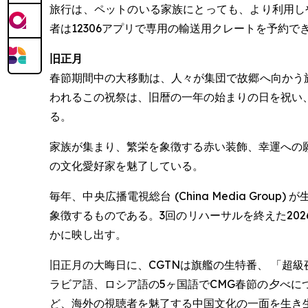
旅行は、ペットのいる家族にとっても、より利用し
者は12306アプリで専用の輸送用クレートを予約で
旧正月
春節期間中の大移動は、人々が集団で故郷へ向かう
われるこの祝祭は、旧暦の一年の始まりの日を祝い
る。
家族が集まり、繁栄を象徴する赤い装飾、幸運への
の文化愛好家を魅了している。
毎年、中央広播電視総台 (China Media Group
象徴するものである。3回のリハーサルを終えた20
かに映し出す。
旧正月の大晦日に、CGTNは旗艦の生特番、 「超級夜
ラビア語、ロシア語の5ヶ国語でCMG春節の夕べ
ど、海外の視聴者を魅了する中国文化の一面を生き