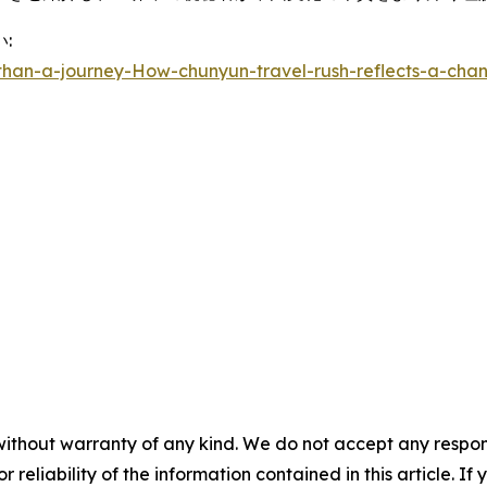
:
han-a-journey-How-chunyun-travel-rush-reflects-a-cha
without warranty of any kind. We do not accept any responsib
r reliability of the information contained in this article. I