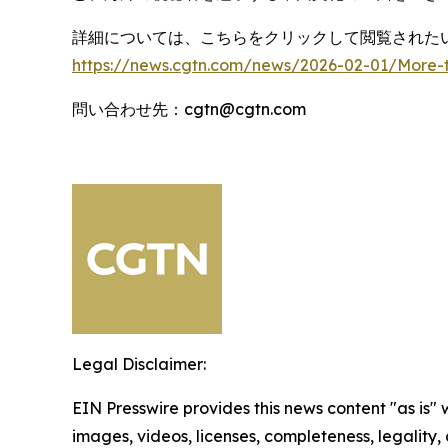
詳細については、こちらをクリックして閲覧されたい
https://news.cgtn.com/news/2026-02-01/More-t
問い合わせ先：cgtn@cgtn.com
Legal Disclaimer:
EIN Presswire provides this news content "as is" 
images, videos, licenses, completeness, legality, o