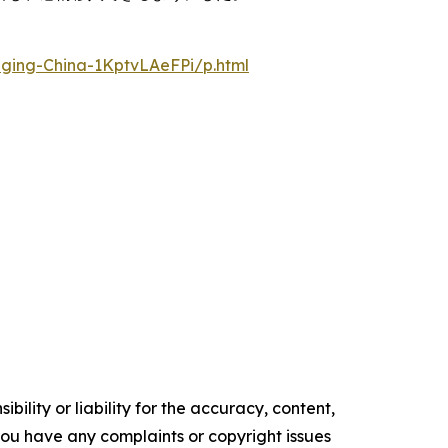
nging-China-1KptvLAeFPi/p.html
ility or liability for the accuracy, content,
f you have any complaints or copyright issues