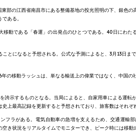
WSWIRE) -- 中国東部の江西省南昌市にある整備基地の投光照明の
うである。
大移動である「春運」の出発点のひとつである。40日にわた
ことになると予想される。公式な予測によると、3月13日まで
26年の移動ラッシュは、単なる輸送上の偉業ではなく、中国の
力を誇示するものとなる。当局によると、自家用車による運転
上最高記録を更新すると予想されており、旅客数はそれぞれ5億
ンフラがある。電気自動車の急増を支えるため、交通運輸部は高
の空き状況をリアルタイムでモニターでき、ピーク時には移動