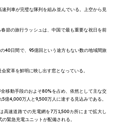
下、銀色の高速列車が完璧な隊列を組み並んでいる。上空から見
る春節の旅行ラッシュは、中国で最も重要な祝日を前
の40日間で、95億回という途方もない数の地域間旅
社会変革を鮮明に映し出す窓となっている。
が全移動手段のおよそ80%を占め、依然として主な交
4,000万人と9,500万人に達する見込みである。
速道路での充電網を7万1,500カ所にまで拡大し
式の緊急充電ユニットが配備される。