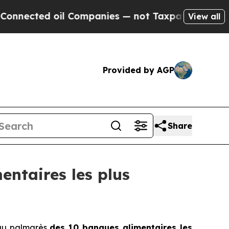
ected oil Companies — not Taxpayers — the Chanc
View all
Provided by AGP
Share
ntaires les plus
 au palmarès
des 10 banques alimentaires les