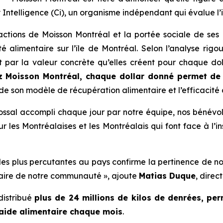
 Intelligence (Ci)
, un organisme indépendant qui évalue l
 actions de Moisson Montréal et la portée sociale de ses
 alimentaire sur l’île de Montréal. Selon l’analyse rig
 par la valeur concrète qu’elles créent pour chaque do
z Moisson Montréal, chaque dollar donné permet de r
e de son modèle de récupération alimentaire et l’efficacit
ossal accompli chaque jour par notre équipe, nos bénévol
r les Montréalaises et les Montréalais qui font face à l’in
les plus percutantes au pays confirme la pertinence de n
ntaire de notre communauté », ajoute
Matias Duque
, direc
distribué
plus de 24 millions de kilos de denrées, pe
’aide alimentaire chaque mois
.