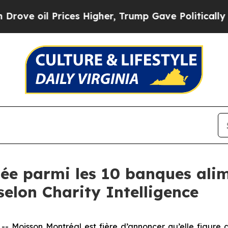
 oil Prices Higher, Trump Gave Politically Conn
 parmi les 10 banques alime
elon Charity Intelligence
Moisson Montréal est fière d’annoncer qu’elle figure