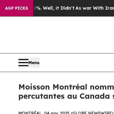
und 40%. Well, it Didn’t
As war With Iran Drove
AGP PICKS
Menu
Moisson Montréal nommée
percutantes au Canada s
MONTRÉAL, 04 nov. 2025 (GLOBE NEWSWIRE) -- 