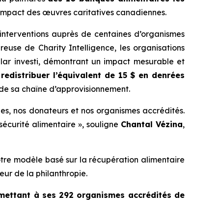
’impact des œuvres caritatives canadiennes.
 interventions auprès de centaines d’organismes
oureuse de
Charity Intelligence
, les organisations
llar investi, démontrant un impact mesurable et
edistribuer l’équivalent de 15 $ en denrées
é de sa chaîne d’approvisionnement.
es, nos donateurs et nos organismes accrédités.
sécurité alimentaire », souligne
Chantal Vézina
,
otre modèle basé sur la récupération alimentaire
teur de la philanthropie.
rmettant à ses 292 organismes accrédités de